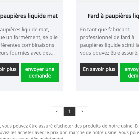
 paupières liquide mat
Fard à paupières li
scintillant
aupières liquide mat,
En tant que fabricant
que uniformément, se plie
professionnel de fard à
ifférentes combinaisons
paupières liquide scintill
eurs fournies avec des
vous pouvez être assuré
 brillantes et
d'acheter du fard à paup
antes rendent vos yeux
liquide scintillant dans n
oir plus
envoyer une
En savoir plus
envoy
demande
dem
ux. Un favori pour les
usine et nous vous offrir
onnels, le maquillage de
meilleur service après-ve
 les photos naturelles,
une livraison rapide.
 sexy et plus encore.
ualité Facile à emporter
<
1
>
 vous sortez.
 vous pouvez être assuré d'acheter des produits de notre usine. B.C
uvez les acheter avec le prix bon marché de notre usine. Vous pouv
contactez-nous dès maintenant.