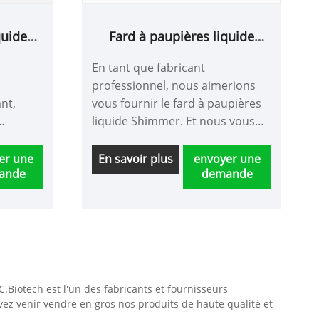
quide
Fard à paupières liquide
scintillant
En tant que fabricant
professionnel, nous aimerions
ant,
vous fournir le fard à paupières
liquide Shimmer. Et nous vous
ières
offrirons le meilleur service
otre
après-vente et une livraison
er une
En savoir plus
envoyer une
ande
demande
ons le
rapide.
nte et
.Biotech est l'un des fabricants et fournisseurs
ez venir vendre en gros nos produits de haute qualité et