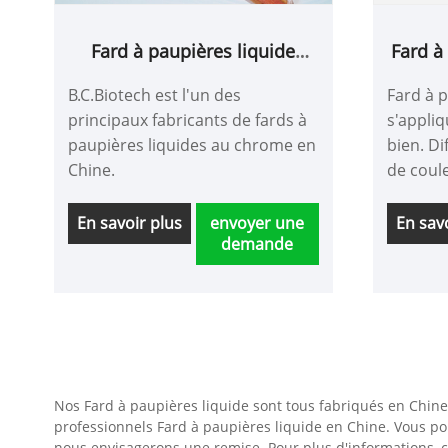
Fard à paupières liquide
Fard à
chromé
B.C.Biotech est l'un des
Fard à p
principaux fabricants de fards à
s'appli
paupières liquides au chrome en
bien. D
Chine.
de coul
couleurs
scintill
En savoir plus
envoyer une
En sav
demande
plus bea
professi
mariage,
les yeux
Haute q
lorsque
Nos Fard à paupières liquide sont tous fabriqués en Chine,
professionnels Fard à paupières liquide en Chine. Vous po
nous envisagerons une remise. Pour plus d'informations, 